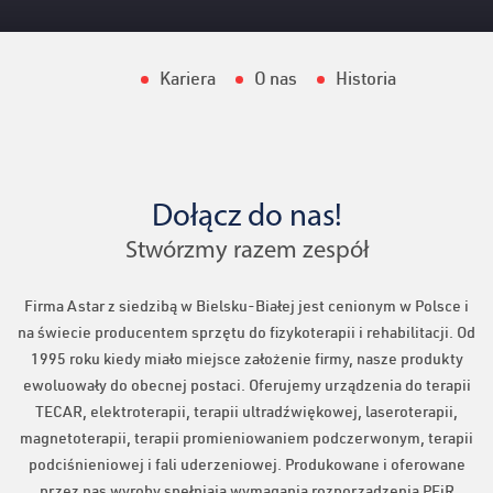
Kariera
O nas
Historia
Dołącz do nas!
Stwórzmy razem zespół
Firma Astar z siedzibą w Bielsku-Białej jest cenionym w Polsce i
na świecie producentem sprzętu do fizykoterapii i rehabilitacji. Od
1995 roku kiedy miało miejsce założenie firmy, nasze produkty
ewoluowały do obecnej postaci. Oferujemy urządzenia do terapii
TECAR, elektroterapii, terapii ultradźwiękowej, laseroterapii,
magnetoterapii, terapii promieniowaniem podczerwonym, terapii
podciśnieniowej i fali uderzeniowej. Produkowane i oferowane
przez nas wyroby spełniają wymagania rozporządzenia PEiR