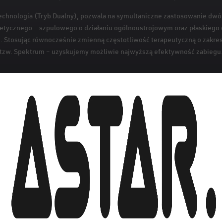
echnologia (Tryb Dualny), pozwala na symultaniczne zastosowanie dwó
etycznego – szpulowego o działaniu ogólnoustrojowym oraz płaskiego o
 Stosując równocześnie zmienną częstotliwość terapeutyczną o zakres
tzw. Spektrum – uzyskujemy możliwie najwyższą efektywność zabiegu
Zobacz PhysioMG 827