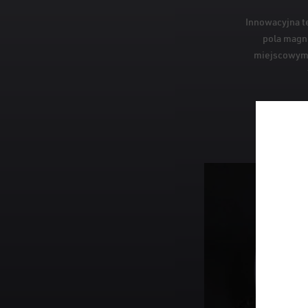
Innowacyjna t
pola magn
miejscowym.