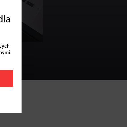
dla
cych
nymi.