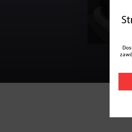
St
Dos
zawó