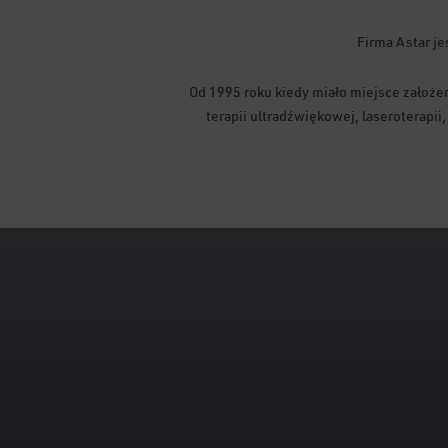
Firma Astar je
Od 1995 roku kiedy miało miejsce założen
terapii ultradźwiękowej, laseroterapi