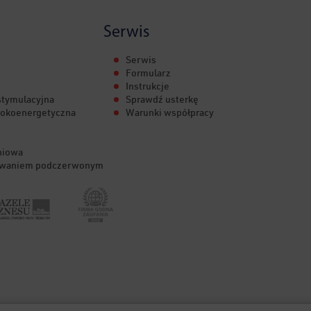
Serwis
Serwis
Formularz
Instrukcje
stymulacyjna
Sprawdź usterkę
sokoenergetyczna
Warunki współpracy
niowa
iowaniem podczerwonym