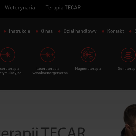
Weterynaria
Terapia TECAR
Instrukcje
O nas
Dział handlowy
Kontakt
seroterapia
Laseroterapia
Magnetoterapia
Sonoterap
stymulacyjna
wysokoenergetyczna
erapii TECAR