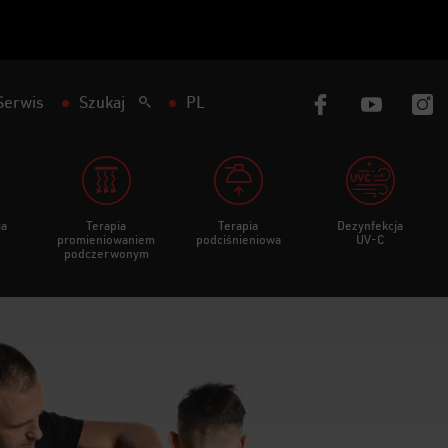
Serwis
Szukaj
PL
ia
Terapia
Terapia
Dezynfekcja
promieniowaniem
podciśnieniowa
UV-C
podczerwonym