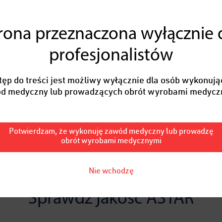
rona przeznaczona wyłącznie 
profesjonalistów
tęp do treści jest możliwy wyłącznie dla osób wykonują
d medyczny lub prowadzących obrót wyrobami medycz
Potwierdzam, że wykonuję zawód medyczny lub prowadzę
obrót wyrobami medycznymi
Nie wchodzę
Sprawdź jakość ASTAR