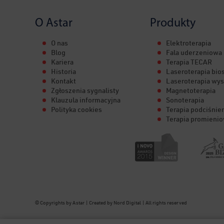
O Astar
Produkty
O nas
Elektroterapia
Blog
Fala uderzeniowa
Kariera
Terapia TECAR
Historia
Laseroterapia bio
Kontakt
Laseroterapia wy
Zgłoszenia sygnalisty
Magnetoterapia
Klauzula informacyjna
Sonoterapia
Polityka cookies
Terapia podciśnie
Terapia promien
© Copyrights by Astar | Created by Nord Digital | All rights reserved