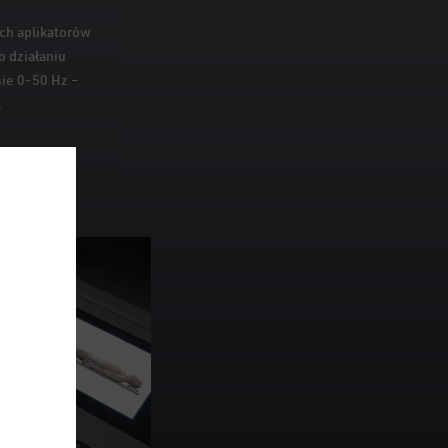
ch aplikatorów
 działaniu
ie 0-50 Hz –
.